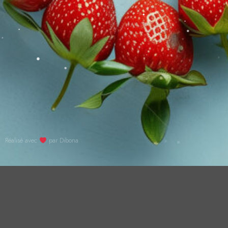
Réalisé avec
par Dibona
À PROPOS
ANCIENS JOBE
LE GRAND WEEK-END
INSCRIPTION
PARTENAI