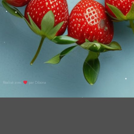
Réalisé avec
par Dibona
À PROPOS
ANCIENS JOBE
LE GRAND WEEK-END
INSCRIPTION
PARTENAI