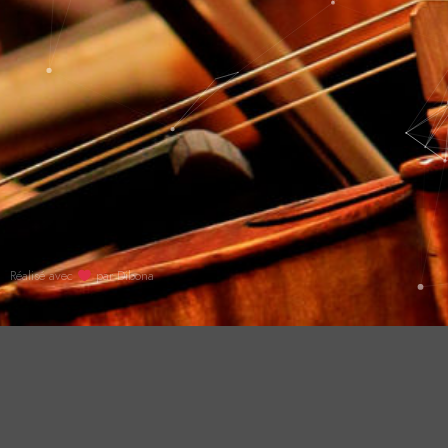
Réalisé avec
par Dibona
ABOUT
FORMERS JOBE
LE GRAND WEEK-END
ADMISSIONS
CONTACT