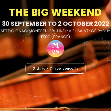
THE BIG WEEKEND
30 SEPTEMBER TO 2 OCTOBER 2022
SÈTE•GIGNAC•MONTPELLIER•LUNEL-VIEL•SAINT-GÉLY-DU-
FESC (FRANCE)
3 days / 7 free concerts