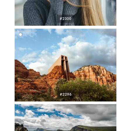
#2300
#2296