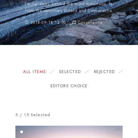
Far far away, behind the word mountains, far
from the countries Vokalia and Consonantia.
2018-09-18 12:00
Consonantia
ALL ITEMS
SELECTED
REJECTED
EDITORS CHOICE
5
/
15
Selected