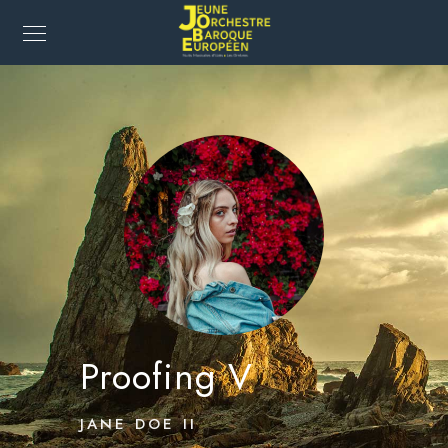
Proofing V
JANE DOE II