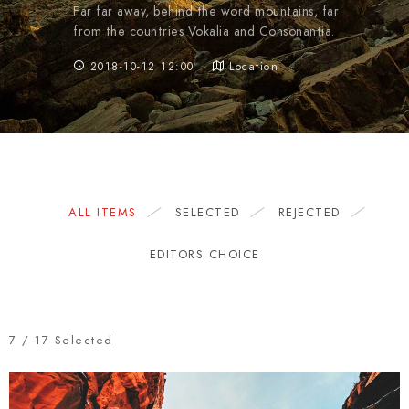
Far far away, behind the word mountains, far
from the countries Vokalia and Consonantia.
2018-10-12 12:00
Location
ALL ITEMS
SELECTED
REJECTED
EDITORS CHOICE
7
/
17
Selected