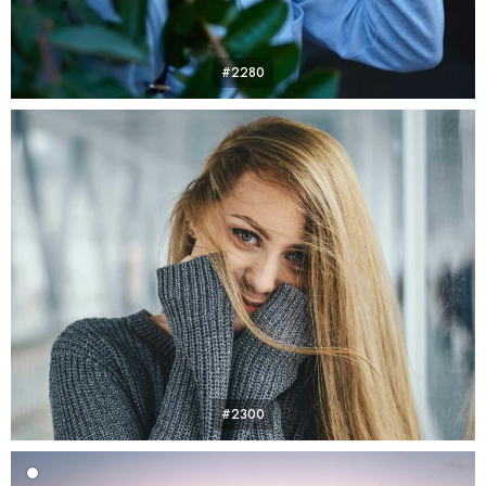
#2280
#2300